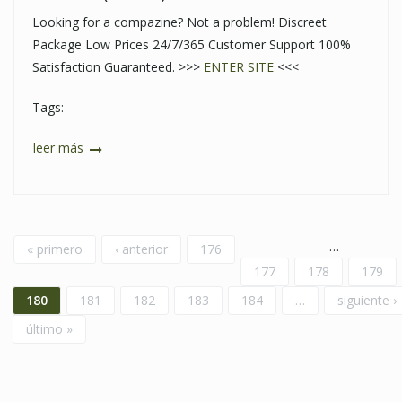
Looking for a compazine? Not a problem! Discreet
Package Low Prices 24/7/365 Customer Support 100%
Satisfaction Guaranteed. >>>
ENTER SITE
<<<
Tags:
leer más
Páginas
…
« primero
‹ anterior
176
177
178
179
180
181
182
183
184
…
siguiente ›
último »