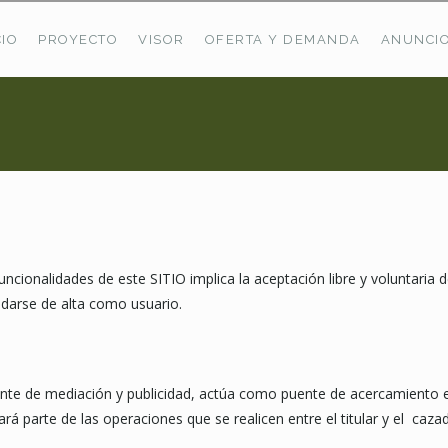
CIO
PROYECTO
VISOR
OFERTA Y DEMANDA
ANUNCI
ÚLTIMAS OFERTAS
Oferta Puerto De Bioba
Pastos En Sitrama
VER TODAS LAS OFERTAS
uncionalidades de este SITIO implica la aceptación libre y voluntaria 
darse de alta como usuario.
de mediación y publicidad, actúa como puente de acercamiento entre
á parte de las operaciones que se realicen entre el titular y el cazad