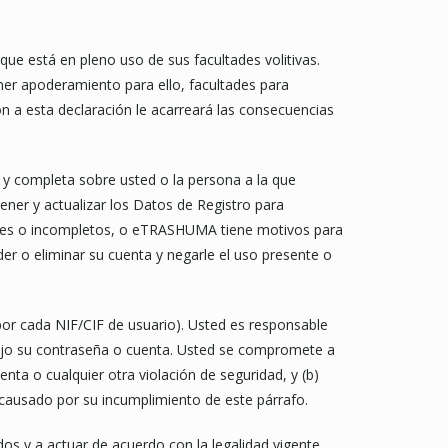
que está en pleno uso de sus facultades volitivas.
ener apoderamiento para ello, facultades para
ón a esta declaración le acarreará las consecuencias
 y completa sobre usted o la persona a la que
tener y actualizar los Datos de Registro para
tuales o incompletos, o eTRASHUMA tiene motivos para
r o eliminar su cuenta y negarle el uso presente o
por cada NIF/CIF de usuario). Usted es responsable
bajo su contraseña o cuenta. Usted se compromete a
ta o cualquier otra violación de seguridad, y (b)
causado por su incumplimiento de este párrafo.
os y a actuar de acuerdo con la legalidad vigente,