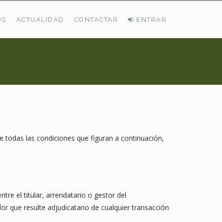
OS
ACTUALIDAD
CONTACTAR
ENTRAR
ÚLTIMAS DEMANDAS
Busco Pastos En La Cordillera Cantábrica
VER TODAS LAS DEMANDAS
de todas las condiciones que figuran a continuación,
 el titular, arrendatario o gestor del
or que resulte adjudicatario de cualquier transacción