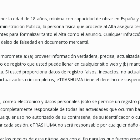
tener la edad de 18 años, mínima con capacidad de obrar en España y 
inistración Pública, la persona física que procede al Alta asegura t
ntes para formalizar tanto el Alta como el anuncio. Cualquier infracci
n delito de falsedad en documento mercantil.
ompromete a: (a) proveer información verdadera, precisa, actualizada
io de registro que usted puede llenar en cualquier sitio web y (b) man
ta. Si usted proporciona datos de registro falsos, inexactos, no ac
actualizados o incompletos, eTRASHUMA tiene el derecho de suspende
, correo electrónico y datos personales (sólo se permite un registro 
es completamente responsable de todas las actividades que ocurran 
uier uso no autorizado de su contraseña, de su identificador o cuen
izar cada sesión. eTRASHUMA no será responsable por cualquier daño 
ar los medios de esta página web con el fin para los que fueron cread