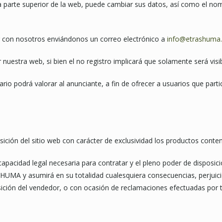
a parte superior de la web, puede cambiar sus datos, así como el nom
r con nosotros enviándonos un correo electrónico a
info@etrashuma
nuestra web, si bien el no registro implicará que solamente será visib
uario podrá valorar al anunciante, a fin de ofrecer a usuarios que part
sición del sitio web con carácter de exclusividad los productos conte
acidad legal necesaria para contratar y el pleno poder de disposici
UMA y asumirá en su totalidad cualesquiera consecuencias, perjuici
posición del vendedor, o con ocasión de reclamaciones efectuadas po