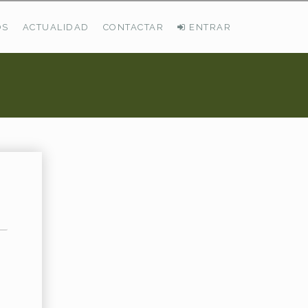
OS
ACTUALIDAD
CONTACTAR
ENTRAR
ÚLTIMAS DEMANDAS
Busco Pastos En La Cordillera Cantábrica
VER TODAS LAS DEMANDAS