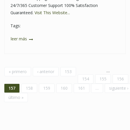
24/7/365 Customer Support 100% Satisfaction
Guaranteed.
Visit This Website...
Tags:
leer más
Páginas
…
« primero
‹ anterior
153
154
155
156
157
158
159
160
161
…
siguiente ›
último »